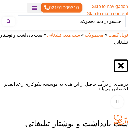
Skip to navigation
02191009310
Skip to main content
خدمات چاپ
هدایای تبلیغاتی خاص
هدایای تبلیغاتی سبک زندگی
هدایای تبلیغاتی تولیدی
هدایای تبلیغاتی دیجیتال
تقویم رومیزی
ست هدیه تبلیغاتی
هدایای نمایشگاهی تبلیغاتی
هدایای چرم تبلیغاتی
سررسید تبلیغاتی
پوشاک تبلیغاتی
هدایای تبلیغاتی خوراکی
هدایای تبلیغاتی مناسبتی
هدایای سازمانی
نوبل گیفت
»
محصولات
»
ست هدیه تبلیغاتی
»
ست یادداشت و نوشتار
تبلیغاتی
درصدی از درآمد حاصل از این هدیه به موسسه نیکوکاری رعد الغدیر
اختصاص می‌یابد.
بزرگنمایی تصویر
ست یادداشت و نوشتار تبلیغاتی