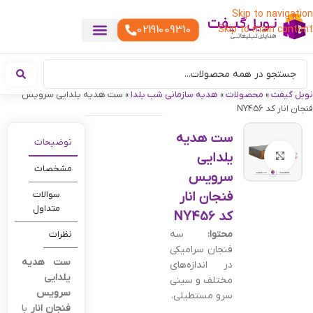
Skip to navigation
02191009310
Skip to main content
خدمات چاپ
هدایای تبلیغاتی خاص
هدایای تبلیغاتی خوراکی
تقویم رومیزی
هدایای تبلیغاتی تولیدی
هدایای سازمانی
هدایای تبلیغاتی مناسبتی
ست هدیه تبلیغاتی
هدایای نمایشگاهی تبلیغاتی
هدایای چرم تبلیغاتی
سررسید تبلیغاتی
پوشاک تبلیغاتی
هدایای تبلیغاتی دیجیتال
هدایای تبلیغاتی سبک زندگی
نوبل گیفت
»
محصولات
»
هدیه سازمانی شب یلدا
»
ست هدیه یلدایی سرویس
فنجان انار کد NY456
ست هدیه
توضیحات
یلدایی
بزرگنمایی تصویر
مشخصات
سرویس
فنجان انار
سوالات
متداول
کد NY456
محتوا:
سه
نظرات
فنجان سرامیکی
ست هدیه
در اندازه‌های
یلدایی
مختلف و سینی
سرویس
سرو مستطیلی.
فنجان انار
با