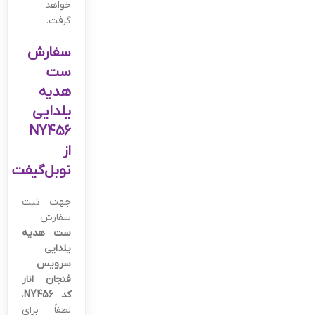
خواهد
گرفت.
سفارش
ست
هدیه
یلدایی
NY456
از
نوبل‌گیفت
جهت ثبت
سفارش
ست هدیه
یلدایی
سرویس
فنجان انار
کد NY456
،
لطفاً برای