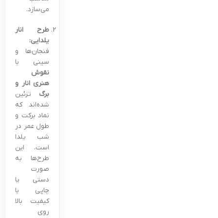
می‌سازد.
طرح انار
یلدایی:
فنجان‌ها و
سینی با
نقوش
هنری انار و
برگ
تزئین
شده‌اند که
نماد برکت و
طول عمر در
شب یلدا
است. این
طرح‌ها به
صورت
دستی یا
چاپی با
کیفیت بالا
روی