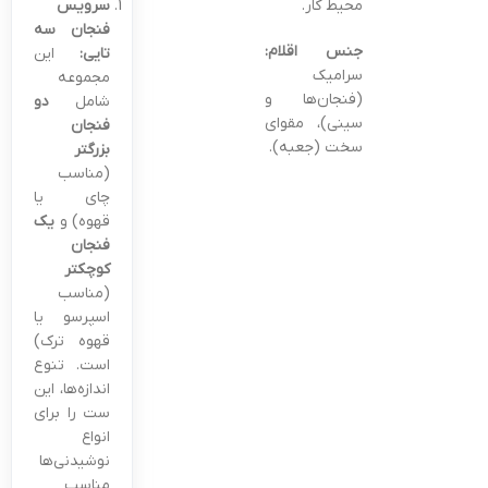
محیط کار.
سرویس
فنجان سه
جنس اقلام:
تایی:
این
سرامیک
مجموعه
(فنجان‌ها و
شامل
دو
سینی)، مقوای
فنجان
سخت (جعبه).
بزرگتر
(مناسب
چای یا
قهوه) و
یک
فنجان
کوچکتر
(مناسب
اسپرسو یا
قهوه ترک)
است. تنوع
اندازه‌ها، این
ست را برای
انواع
نوشیدنی‌ها
مناسب