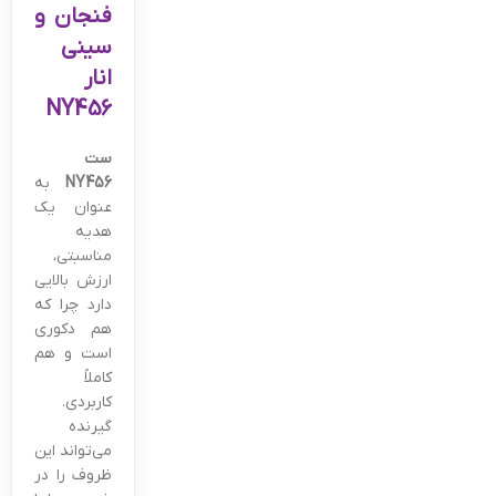
فنجان و
سینی
انار
NY456
ست
NY456
به
عنوان یک
هدیه
مناسبتی،
ارزش بالایی
دارد چرا که
هم دکوری
است و هم
کاملاً
کاربردی.
گیرنده
می‌تواند این
ظروف را در