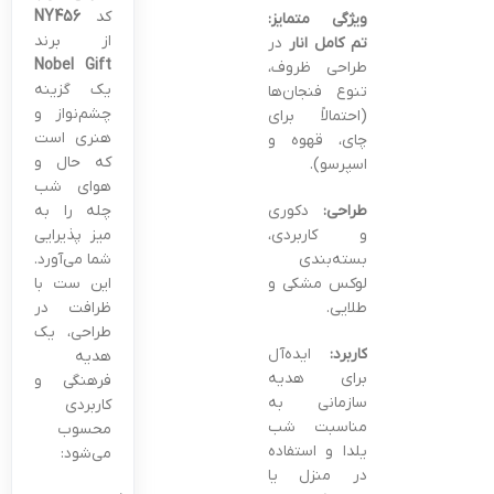
کد
NY456
ویژگی متمایز:
از برند
تم کامل انار
در
Nobel Gift
طراحی ظروف،
یک گزینه
تنوع فنجان‌ها
چشم‌نواز و
(احتمالاً برای
هنری است
چای، قهوه و
که حال و
اسپرسو).
هوای شب
طراحی:
دکوری
چله را به
و کاربردی،
میز پذیرایی
بسته‌بندی
شما می‌آورد.
لوکس مشکی و
این ست با
طلایی.
ظرافت در
طراحی، یک
کاربرد:
ایده‌آل
هدیه
برای هدیه
فرهنگی و
سازمانی به
کاربردی
مناسبت شب
محسوب
یلدا و استفاده
می‌شود:
در منزل یا