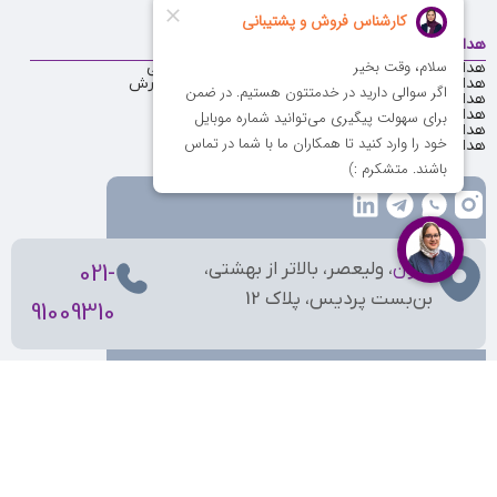
هدایای منتخب
دسترسی سریع
هدایای تبلیغاتی ارزان
فرصت‌های شغلی
هدایای تبلیغاتی تا 200 هزار تومان
قوانین ثبت سفارش
هدایای تبلیغاتی تا 100 هزار تومان
مشتریان ما
هدایای تبلیغاتی تا 50 هزار تومان
نظرات مشتریان
هدایای تبلیغاتی یلدا
تماس با ما
هدایای تبلیغاتی عید نوروز
درباره ما
تهران
، ولیعصر، بالاتر از بهشتی،
021-
بن‌بست پردیس، پلاک 12
91009310
کلیه حقوق مادی و معنوی این وبسایت برای نوبل‌گیفت محفوظ است.
طراحی و پیاده سازی:
آژانس تبلیغاتی کروشه