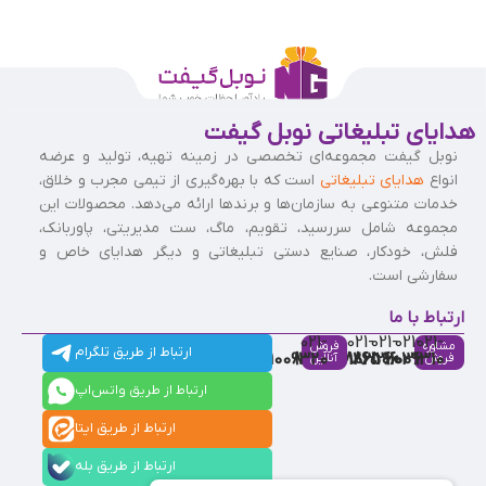
هدایای تبلیغاتی نوبل گیفت
نوبل گیفت مجموعه‌ای تخصصی در زمینه تهیه، تولید و عرضه
انواع
هدایای تبلیغاتی
است که با بهره‌گیری از تیمی مجرب و خلاق،
خدمات متنوعی به سازمان‌ها و برندها ارائه می‌دهد. محصولات این
مجموعه شامل سررسید، تقویم، ماگ، ست مدیریتی، پاوربانک،
فلش، خودکار، صنایع دستی تبلیغاتی و دیگر هدایای خاص و
سفارشی است.
ارتباط با ما
021-
021-
021-
021-
021-
مشاوره
فروش
ارتباط از طریق تلگرام
91009320
88537803
86126506
86126036
91009310
فروش
آنلاین
ارتباط از طریق واتس‌اپ
ارتباط از طریق ایتا
ارتباط از طریق بله