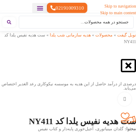
Skip to navigation
02191009310
Skip to main content
خدمات چاپ
هدایای تبلیغاتی خاص
هدایای تبلیغاتی سبک زندگی
هدایای تبلیغاتی تولیدی
هدایای تبلیغاتی دیجیتال
تقویم رومیزی
ست هدیه تبلیغاتی
هدایای نمایشگاهی تبلیغاتی
هدایای چرم تبلیغاتی
سررسید تبلیغاتی
پوشاک تبلیغاتی
هدایای تبلیغاتی خوراکی
هدایای تبلیغاتی مناسبتی
هدایای سازمانی
نوبل گیفت
»
محصولات
»
هدیه سازمانی شب یلدا
»
ست هدیه نفیس یلدا کد
NY411
درصدی از درآمد حاصل از این هدیه به موسسه نیکوکاری رعد الغدیر اختصاص
می‌یابد.
بزرگنمایی تصویر
ست هدیه نفیس یلدا کد NY411
محتوا:
گلدان مینیاتوری، آجیل‌خوری پایه‌دار و کتاب نفیس