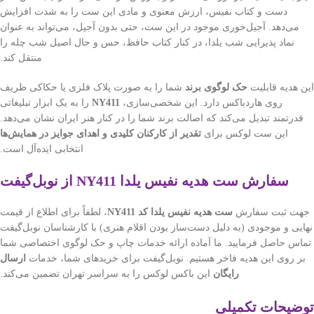
دست و کتاب نفیس، ارزش معنوی و مادی این ست را به شدت افزایش
می‌دهد. آجیل‌خوری موجود در این ست، حتی بدون آجیل، می‌تواند به عنوان
نماد پذیرایی شب یلدا، در کنار کتاب حافظ، حس و حال اصیل شب چله را
منتقل کند.
این هدیه قابلیت
حک لوگوی برند
شما را به صورت پلاک فلزی یا حکاکی ظریف
روی هاردباکس دارد. این شخصی‌سازی،
NY411
را به یک ابزار تبلیغاتی
قدرتمند تبدیل می‌کند که اصالت برند شما را در کنار هنر ایران نشان می‌دهد.
این ست لوکس برای
تقدیر از کارکنان کلیدی و اهدای جوایز در همایش‌ها
انتخابی ایده‌آل است.
سفارش ست هدیه نفیس یلدا NY411 از نوبل‌گیفت
جهت ثبت سفارش
ست هدیه نفیس یلدا کد NY411
، لطفاً برای اطلاع از قیمت
نهایی و موجودی (به دلیل دست‌ساز بودن اقلام هنری) با کارشناسان نوبل‌گیفت
تماس حاصل فرمایید. ما آماده ارائه خدمات چاپ و حک لوگوی اختصاصی شما
بر روی این هدیه فاخر هستیم. نوبل‌گیفت برای خریدهای شما، خدمات
ارسال
رایگان
این باکس لوکس را به سراسر تهران تضمین می‌کند.
توضیحات تکمیلی