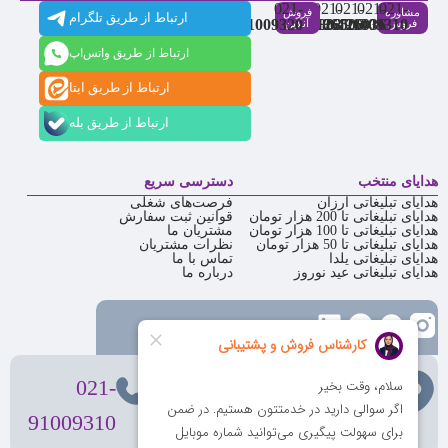
021-
021-
021-
021-
021-
مشاوره
فروش
ارتباط از طریق تلگرام
91009320
88537803
86126506
86126036
91009310
فروش
آنلاین
ارتباط از طریق واتس‌اپ
ارتباط از طریق ایتا
ارتباط از طریق بله
هدایای منتخب
دسترسی سریع
هدایای تبلیغاتی ارزان
فرصت‌های شغلی
هدایای تبلیغاتی تا 200 هزار تومان
قوانین ثبت سفارش
هدایای تبلیغاتی تا 100 هزار تومان
مشتریان ما
هدایای تبلیغاتی تا 50 هزار تومان
نظرات مشتریان
هدایای تبلیغاتی یلدا
تماس با ما
هدایای تبلیغاتی عید نوروز
درباره ما
تهران
، ولیعصر، بالاتر از بهشتی،
021-
بن‌بست پردیس، پلاک 12
91009310