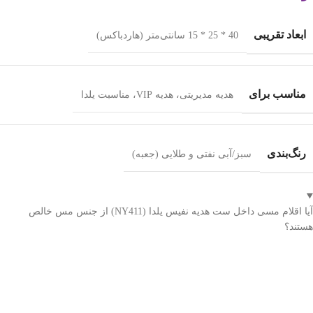
ابعاد تقریبی
40 * 25 * 15 سانتی‌متر (هاردباکس)
مناسب برای
هدیه مدیریتی، هدیه VIP، مناسبت یلدا
رنگ‌بندی
سبز/آبی نفتی و طلایی (جعبه)
آیا اقلام مسی داخل ست هدیه نفیس یلدا (NY411) از جنس مس خالص
هستند؟