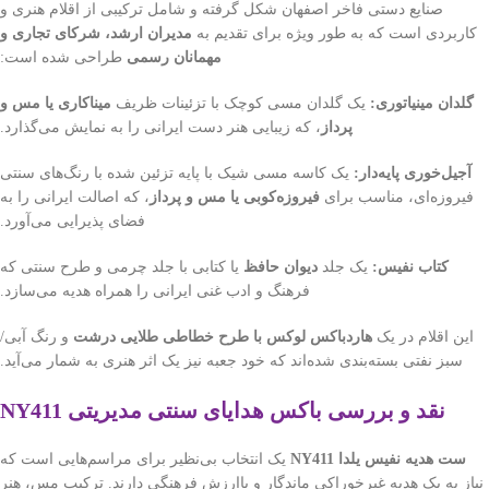
صنایع دستی فاخر اصفهان شکل گرفته و شامل ترکیبی از اقلام هنری و
کاربردی است که به طور ویژه برای تقدیم به
مدیران ارشد، شرکای تجاری و
مهمانان رسمی
طراحی شده است:
گلدان مینیاتوری:
یک گلدان مسی کوچک با تزئینات ظریف
میناکاری یا مس و
پرداز
، که زیبایی هنر دست ایرانی را به نمایش می‌گذارد.
آجیل‌خوری پایه‌دار:
یک کاسه مسی شیک با پایه تزئین شده با رنگ‌های سنتی
فیروزه‌ای، مناسب برای
فیروزه‌کوبی یا مس و پرداز
، که اصالت ایرانی را به
فضای پذیرایی می‌آورد.
کتاب نفیس:
یک جلد
دیوان حافظ
یا کتابی با جلد چرمی و طرح سنتی که
فرهنگ و ادب غنی ایرانی را همراه هدیه می‌سازد.
این اقلام در یک
هاردباکس لوکس با طرح خطاطی طلایی درشت
و رنگ آبی/
سبز نفتی بسته‌بندی شده‌اند که خود جعبه نیز یک اثر هنری به شمار می‌آید.
نقد و بررسی باکس هدایای سنتی مدیریتی NY411
ست هدیه نفیس یلدا NY411
یک انتخاب بی‌نظیر برای مراسم‌هایی است که
نیاز به یک هدیه غیرخوراکی ماندگار و باارزش فرهنگی دارند. ترکیب مس، هنر