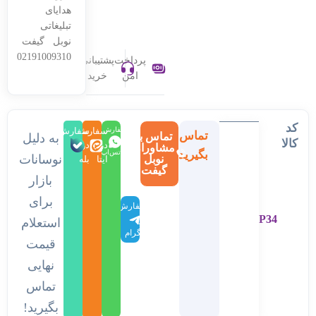
هدایای
تبلیغاتی
نوبل گیفت
02191009310
پرداخت
پشتیبانی
امن
خرید
کد
سفارش
سفارش
سفارش
تماس
تماس با
به دلیل
کالا
در
در
در
مشاوران
بگیرید
واتس‌اپ
نوسانات
نوبل
ایتا
بله
گیفت
بازار
برای
سفارش
P34
در
استعلام
تلگرام
قیمت
نهایی
تماس
بگیرید!