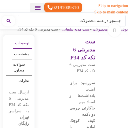
Skip to navigation
02191009310
Skip to main content
خدمات چاپ
هدایای تبلیغاتی خاص
هدایای تبلیغاتی سبک زندگی
هدایای تبلیغاتی تولیدی
هدایای تبلیغاتی دیجیتال
تقویم رومیزی
ست هدیه تبلیغاتی
هدایای نمایشگاهی تبلیغاتی
هدایای چرم تبلیغاتی
سررسید تبلیغاتی
پوشاک تبلیغاتی
هدایای تبلیغاتی خوراکی
هدایای تبلیغاتی مناسبتی
هدایای سازمانی
نوبل گیفت
»
محصولات
»
ست هدیه تبلیغاتی
»
ست مدیریتی 6 تکه کد P34
بزرگنمایی تصویر
ست
توضیحات
مدیریتی 6
مشخصات
تکه کد P34
سوالات
ست مدیریتی 6
متداول
تکه کد P34
نظرات
سررسید
برای
امنیت
ارسال ست
یادداشت‌ها و
مدیریتی 6
اسناد مهم
تکه کد P34
جاکارتی چرمی
به
سراسر
دو دکمه
تهران
کیف کوچک
رایگان
لوازم یا