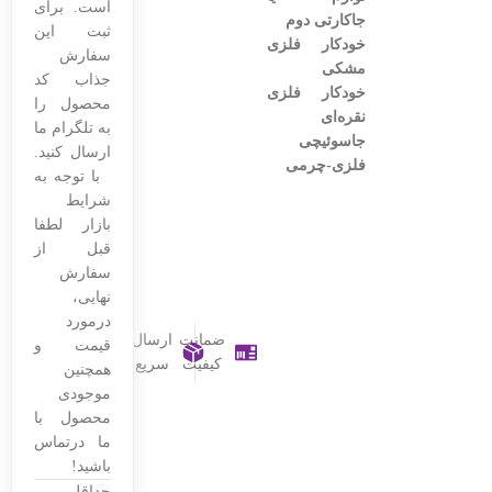
است. برای
جاکارتی دوم
ثبت این
خودکار فلزی
سفارش
مشکی
جذاب کد
خودکار فلزی
محصول را
نقره‌ای
به تلگرام ما
جاسوئیچی
ارسال کنید.
فلزی-چرمی
با توجه به
شرایط
بازار لطفا
قبل از
سفارش
نهایی،
درمورد
ضمانت
ارسال
قیمت و
کیفیت
سریع
همچنین
موجودی
محصول با
ما درتماس
باشید!
حداقل