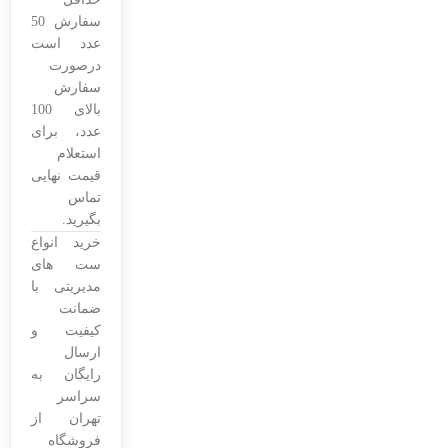
سفارش 50
عدد است
درصورت
سفارش
بالای 100
عدد، برای
استعلام
قیمت نهایی
تماس
بگیرید.
خرید انواع
ست های
مدیریتی با
ضمانت
کیفیت و
ارسال
رایگان به
سراسر
تهران از
فروشگاه