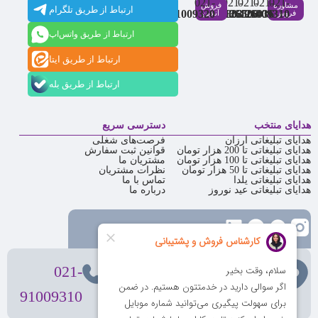
021-
021-
021-
021-
021-
مشاوره
فروش
ارتباط از طریق تلگرام
91009320
88537803
86126506
86126036
91009310
فروش
آنلاین
ارتباط از طریق واتس‌اپ
ارتباط از طریق ایتا
ارتباط از طریق بله
هدایای منتخب
دسترسی سریع
هدایای تبلیغاتی ارزان
فرصت‌های شغلی
هدایای تبلیغاتی تا 200 هزار تومان
قوانین ثبت سفارش
هدایای تبلیغاتی تا 100 هزار تومان
مشتریان ما
هدایای تبلیغاتی تا 50 هزار تومان
نظرات مشتریان
هدایای تبلیغاتی یلدا
تماس با ما
هدایای تبلیغاتی عید نوروز
درباره ما
تهران
، ولیعصر، بالاتر از بهشتی،
021-
بن‌بست پردیس، پلاک 12
91009310