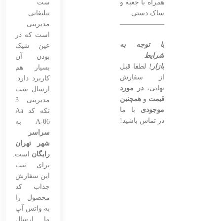
همراه با جعبه و
ست
ساک دستی
تبلیغاتی
——————————————–
مدیریتی
است که در
با توجه به
عین شیک
شرایط
بودن آن
بازار!
لطفا قبل
بسیار هم
از سفارش
کاربرد دارد.
نهایی،
در مورد
ارسال ست
قیمت
و
همچنین
مدیریتی 3
موجودی
با ما
تکه کد Aa
در تماس باشید!
A-06 به
سراسر
شهر تهران
رایگان
است.
برای ثبت
این سفارش
جذاب کد
محصول را
به واتس آپ
ما ارسال