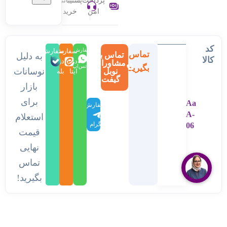
پرداخت
پشتیبانی
امن
خرید
کد
سفارش
سفارش
سفارش
تماس
تماس با
به دلیل
کالا
در
در
در
مشاوران
بگیرید
واتس‌اپ
نوسانات
نوبل
ایتا
بله
گیفت
بازار
برای
Aa
سفارش
A-
در
استعلام
تلگرام
06
قیمت
نهایی
تماس
بگیرید!