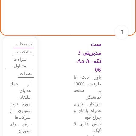
بزرگنمایی تصویر
ست
توضیحات
مدیریتی 3
مشخصات
سوالات
تکه Aa A-
متداول
06
نظرات
پاور بانک با
ظرفیت 10000
از جمله
و صفحه
هدایای
نمایشگر
تبلیغاتی
خودکار فلزی
مورد توجه
همراه با تاچ و
بسیاری از
چراغ قوه
شرکت‌ها
فلش فلزی 8
بویژه برای
گیگ
مدیران