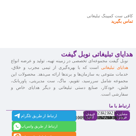
کافی ست کمپینگ تبلیغاتی
تماس بگیرید
هدایای تبلیغاتی نوبل گیفت
نوبل گیفت مجموعه‌ای تخصصی در زمینه تهیه، تولید و عرضه انواع
هدایای تبلیغاتی
است که با بهره‌گیری از تیمی مجرب و خلاق،
خدمات متنوعی به سازمان‌ها و برندها ارائه می‌دهد. محصولات این
مجموعه شامل سررسید، تقویم، ماگ، ست مدیریتی، پاوربانک،
فلش، خودکار، صنایع دستی تبلیغاتی و دیگر هدایای خاص و
سفارشی است.
ارتباط با ما
021-
021-
021-
021-
021-
مشاوره
فروش
ارتباط از طریق تلگرام
91009320
88537803
86126506
86126036
91009310
فروش
آنلاین
ارتباط از طریق واتس‌اپ