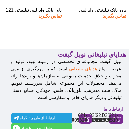
پاور بانک تبلیغاتی وایرلس
پاور بانک وایرلس تبلیغاتی 121
تماس بگیرید
تماس بگیرید
هدایای تبلیغاتی نوبل گیفت
نوبل گیفت مجموعه‌ای تخصصی در زمینه تهیه، تولید و
عرضه انواع
هدایای تبلیغاتی
است که با بهره‌گیری از تیمی
مجرب و خلاق، خدمات متنوعی به سازمان‌ها و برندها ارائه
می‌دهد. محصولات این مجموعه شامل سررسید، تقویم،
ماگ، ست مدیریتی، پاوربانک، فلش، خودکار، صنایع دستی
تبلیغاتی و دیگر هدایای خاص و سفارشی است.
ارتباط با ما
021-
021-
021-
021-
021-
مشاوره
فروش
ارتباط از طریق تلگرام
91009320
88537803
86126506
86126036
91009310
فروش
آنلاین
ارتباط از طریق واتس‌اپ