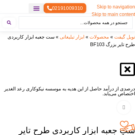
Skip to navigation
02191009310
Skip to main content
خدمات چاپ
هدایای تبلیغاتی خاص
هدایای تبلیغاتی سبک زندگی
هدایای تبلیغاتی تولیدی
هدایای تبلیغاتی دیجیتال
تقویم رومیزی
ست هدیه تبلیغاتی
هدایای نمایشگاهی تبلیغاتی
هدایای چرم تبلیغاتی
سررسید تبلیغاتی
پوشاک تبلیغاتی
هدایای تبلیغاتی خوراکی
هدایای تبلیغاتی مناسبتی
هدایای سازمانی
نوبل گیفت
»
محصولات
»
ابزار تبلیغاتی
»
ست جعبه ابزار کاربردی
طرح تایر بزرگ BF103
درصدی از درآمد حاصل از این هدیه به موسسه نیکوکاری رعد الغدیر
اختصاص می‌یابد.
بزرگنمایی تصویر
ست جعبه ابزار کاربردی طرح تایر