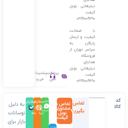
تبلیغاتی نوبل
گیفت
02191009310
با ضمانت
کیفیت و ارسال
رایگان به
سراسر تهران از
فروشگاه
هدایای
تبلیغاتی نوبل
پرداخت
پشتیبانی
گیفت
امن
خرید
02191009310
کد
سفارش
سفارش
سفارش
تماس
تماس با
به دلیل
کالا
در
در
در
مشاوران
بگیرید
واتس‌اپ
نوسانات
نوبل
ایتا
بله
گیفت
بازار برای
سفارش