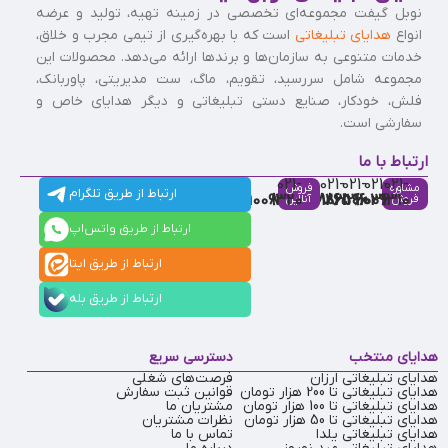
نوبل گیفت مجموعه‌ای تخصصی در زمینه تهیه، تولید و عرضه
انواع
هدایای تبلیغاتی
است که با بهره‌گیری از تیمی مجرب و خلاق،
خدمات متنوعی به سازمان‌ها و برندها ارائه می‌دهد. محصولات این
مجموعه شامل سررسید، تقویم، ماگ، ست مدیریتی، پاوربانک،
فلش، خودکار، صنایع دستی تبلیغاتی و دیگر هدایای خاص و
سفارشی است.
ارتباط با ما
021-
021-
021-
021-
021-
مشاوره
فروش
ارتباط از طریق تلگرام
91009320
88537803
86126506
86126036
91009310
فروش
آنلاین
ارتباط از طریق واتس‌اپ
ارتباط از طریق ایتا
ارتباط از طریق بله
هدایای منتخب
دسترسی سریع
هدایای تبلیغاتی ارزان
فرصت‌های شغلی
هدایای تبلیغاتی تا 200 هزار تومان
قوانین ثبت سفارش
هدایای تبلیغاتی تا 100 هزار تومان
مشتریان ما
هدایای تبلیغاتی تا 50 هزار تومان
نظرات مشتریان
هدایای تبلیغاتی یلدا
تماس با ما