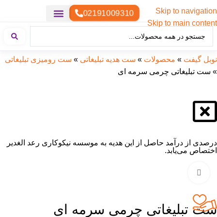
Skip to navigation
02191009310
Skip to main content
خدمات چاپ
هدایای تبلیغاتی خاص
هدایای تبلیغاتی سبک زندگی
هدایای تبلیغاتی تولیدی
هدایای تبلیغاتی دیجیتال
تقویم رومیزی
ست هدیه تبلیغاتی
هدایای نمایشگاهی تبلیغاتی
هدایای چرم تبلیغاتی
سررسید تبلیغاتی
پوشاک تبلیغاتی
هدایای تبلیغاتی خوراکی
هدایای تبلیغاتی مناسبتی
هدایای سازمانی
نوبل گیفت
»
محصولات
»
ست هدیه تبلیغاتی
»
ست رومیزی تبلیغاتی
»
ست تبلیغاتی چرمی سرمه ای
درصدی از درآمد حاصل از این هدیه به موسسه نیکوکاری رعد الغدیر
اختصاص می‌یابد.
بزرگنمایی تصویر
ست تبلیغاتی چرمی سرمه ای