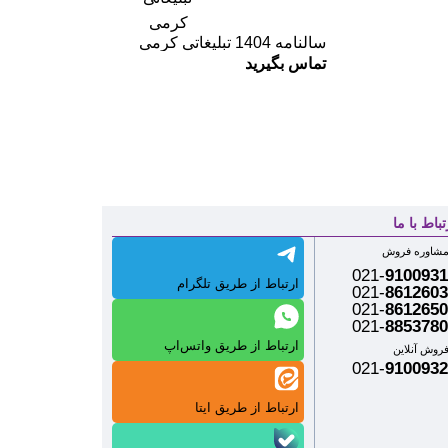
سالنامه 1404 تبلیغاتی کرمی
تماس بگیرید
تباط با ما
شاوره فروش
021-
9100931
ارتباط از طریق تلگرام
021-
8612603
021-
8612650
021-
8853780
ارتباط از طریق واتس‌اپ
روش آنلاین
021-
9100932
ارتباط از طریق ایتا