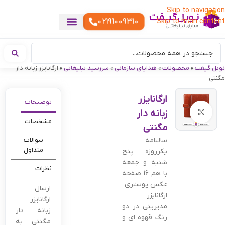
Skip to navigation
02191009310
Skip to main content
خدمات چاپ
هدایای تبلیغاتی خاص
هدایای تبلیغاتی خوراکی
تقویم رومیزی
هدایای تبلیغاتی تولیدی
هدایای سازمانی
هدایای تبلیغاتی مناسبتی
ست هدیه تبلیغاتی
هدایای نمایشگاهی تبلیغاتی
هدایای چرم تبلیغاتی
سررسید تبلیغاتی
پوشاک تبلیغاتی
هدایای تبلیغاتی دیجیتال
هدایای تبلیغاتی سبک زندگی
نوبل گیفت
»
محصولات
»
هدایای سازمانی
»
سررسید تبلیغاتی
»
ارگانایزر زبانه دار
مگنتی
ارگانایزر
توضیحات
زبانه دار
بزرگنمایی تصویر
مشخصات
مگنتی
سالنامه
سوالات
متداول
یکرروزه پنج
شنبه و جمعه
نظرات
با هم 16 صفحه
عکس پوستری
ارسال
ارگانایزر
ارگانایزر
مدیریتی در دو
زبانه دار
رنگ قهوه ای و
مگنتی به