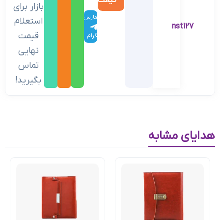
گیفت
بازار برای
سفارش
استعلام
nst127
در
قیمت
تلگرام
نهایی
تماس
بگیرید!
هدایای مشابه