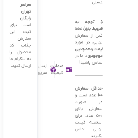
عسلی
سراسر
——————————————–
تهران
رایگان
با توجه به
است. برای
شرایط بازار!
لطفا
ثبت این
قبل از سفارش
سفارش
نهایی،
در مورد
جذاب کد
قیمت
و
همچنین
محصول را
موجودی
با ما در
به تلگرام ما
تماس باشید!
ارسال کنید.
ضمانت
ارسال
کیفیت
سریع
———————————————–
حداقل سفارش
100 عدد
است و
در صورت
سفارش بالای
500 عدد، برای
استعلام قیمت
نهایی تماس
بگیرید.