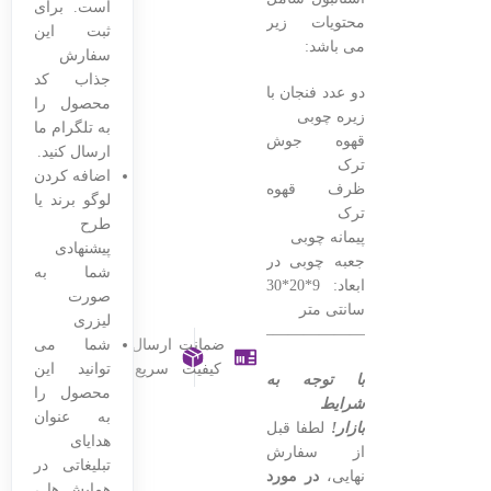
است. برای
محتویات زیر
ثبت این
می باشد:
سفارش
جذاب کد
دو عدد فنجان با
محصول را
زیره چوبی
به تلگرام ما
قهوه جوش
ارسال کنید.
ترک
اضافه کردن
ظرف قهوه
لوگو برند یا
ترک
طرح
پیمانه چوبی
پیشنهادی
جعبه چوبی در
شما به
ابعاد: 9*20*30
صورت
سانتی متر
لیزری
———————————————–
ضمانت
ارسال
شما می
کیفیت
سریع
توانید این
با توجه به
محصول را
شرایط
به عنوان
بازار!
لطفا قبل
هدایای
از سفارش
تبلیغاتی در
نهایی،
در مورد
همایش ها ،