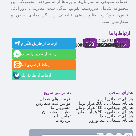
خدمات متنوعی به سازمان‌ها و برندها ارائه می‌دهد. محصولات این
مجموعه شامل سررسید، تقویم، ماگ، ست مدیریتی، پاوربانک،
فلش، خودکار، صنایع دستی تبلیغاتی و دیگر هدایای خاص و
سفارشی است.
ارتباط با ما
021-
021-
021-
021-
021-
مشاوره
فروش
ارتباط از طریق تلگرام
91009320
88537803
86126506
86126036
91009310
فروش
آنلاین
ارتباط از طریق واتس‌اپ
ارتباط از طریق ایتا
ارتباط از طریق بله
هدایای منتخب
دسترسی سریع
هدایای تبلیغاتی ارزان
فرصت‌های شغلی
هدایای تبلیغاتی تا 200 هزار تومان
قوانین ثبت سفارش
هدایای تبلیغاتی تا 100 هزار تومان
مشتریان ما
هدایای تبلیغاتی تا 50 هزار تومان
نظرات مشتریان
هدایای تبلیغاتی یلدا
تماس با ما
هدایای تبلیغاتی عید نوروز
درباره ما