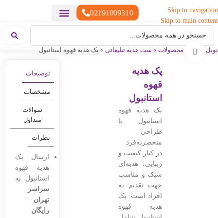
Skip to navigation
02191009310
Skip to main content
خدمات چاپ
هدایای تبلیغاتی خاص
هدایای تبلیغاتی سبک زندگی
هدایای تبلیغاتی تولیدی
هدایای تبلیغاتی دیجیتال
تقویم رومیزی
ست هدیه تبلیغاتی
هدایای نمایشگاهی تبلیغاتی
هدایای چرم تبلیغاتی
سررسید تبلیغاتی
پوشاک تبلیغاتی
هدایای تبلیغاتی خوراکی
هدایای تبلیغاتی مناسبتی
هدایای سازمانی
نوبل گیفت
»
محصولات
»
ست هدیه تبلیغاتی
»
پک هدیه قهوه استانبول
بزرگنمایی تصویر
پک هدیه
توضیحات
قهوه
مشخصات
استانبول
سوالات
پک هدیه قهوه
متداول
استانبول با
طراحی
نظرات
منحصربه‌فرد
در کنار کیفیت و
ارسال پک
زیبایی، هدیه‌ای
هدیه قهوه
شیک و مناسب
استانبول به
جهت تقدیم به
سراسر
افراد است. پک
تهران
هدیه قهوه
رایگان
استانبول شامل