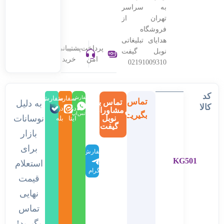
به سراسر
تهران از
فروشگاه
هدایای تبلیغاتی
پرداخت
پشتیبانی
نوبل گیفت
امن
خرید
02191009310
کد
سفارش
سفارش
سفارش
تماس
تماس با
به دلیل
کالا
در
در
در
مشاوران
بگیرید
واتس‌اپ
نوسانات
نوبل
ایتا
بله
گیفت
بازار
برای
سفارش
KG501
در
استعلام
تلگرام
قیمت
نهایی
تماس
بگیرید!