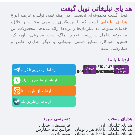
هدایای تبلیغاتی نوبل گیفت
نوبل گیفت مجموعه‌ای تخصصی در زمینه تهیه، تولید و عرضه انواع
هدایای تبلیغاتی
است که با بهره‌گیری از تیمی مجرب و خلاق،
خدمات متنوعی به سازمان‌ها و برندها ارائه می‌دهد. محصولات این
مجموعه شامل سررسید، تقویم، ماگ، ست مدیریتی، پاوربانک،
فلش، خودکار، صنایع دستی تبلیغاتی و دیگر هدایای خاص و
سفارشی است.
ارتباط با ما
021-
021-
021-
021-
021-
مشاوره
فروش
ارتباط از طریق تلگرام
91009320
88537803
86126506
86126036
91009310
فروش
آنلاین
ارتباط از طریق واتس‌اپ
ارتباط از طریق ایتا
ارتباط از طریق بله
هدایای منتخب
دسترسی سریع
هدایای تبلیغاتی ارزان
فرصت‌های شغلی
هدایای تبلیغاتی تا 200 هزار تومان
قوانین ثبت سفارش
هدایای تبلیغاتی تا 100 هزار تومان
مشتریان ما