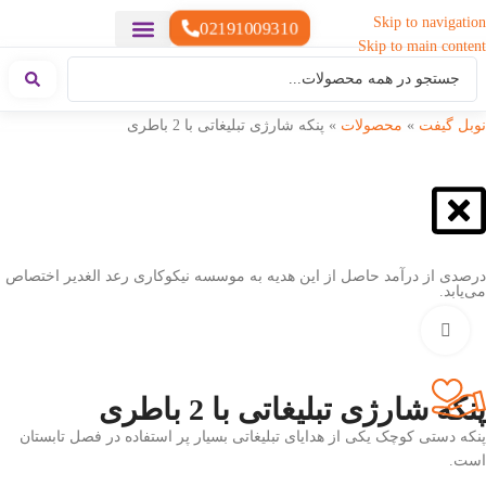
Skip to navigation
02191009310
Skip to main content
خدمات چاپ
هدایای تبلیغاتی خاص
هدایای تبلیغاتی سبک زندگی
هدایای تبلیغاتی تولیدی
هدایای تبلیغاتی دیجیتال
تقویم رومیزی
ست هدیه تبلیغاتی
هدایای نمایشگاهی تبلیغاتی
هدایای چرم تبلیغاتی
سررسید تبلیغاتی
پوشاک تبلیغاتی
هدایای تبلیغاتی خوراکی
هدایای تبلیغاتی مناسبتی
هدایای سازمانی
نوبل گیفت
»
محصولات
»
پنکه شارژی تبلیغاتی با 2 باطری
درصدی از درآمد حاصل از این هدیه به موسسه نیکوکاری رعد الغدیر اختصاص
می‌یابد.
بزرگنمایی تصویر
پنکه شارژی تبلیغاتی با 2 باطری
پنکه دستی کوچک یکی از هدایای تبلیغاتی بسیار پر استفاده در فصل تابستان
است.