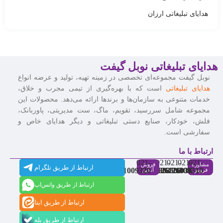
هدایای تبلیغاتی ارزان
هدایای تبلیغاتی نوبل گیفت
نوبل گیفت مجموعه‌ای تخصصی در زمینه تهیه، تولید و عرضه انواع
هدایای تبلیغاتی
است که با بهره‌گیری از تیمی مجرب و خلاق،
خدمات متنوعی به سازمان‌ها و برندها ارائه می‌دهد. محصولات این
مجموعه شامل سررسید، تقویم، ماگ، ست مدیریتی، پاوربانک،
فلش، خودکار، صنایع دستی تبلیغاتی و دیگر هدایای خاص و
سفارشی است.
ارتباط با ما
021-
021-
021-
021-
021-
مشاوره
فروش
ارتباط از طریق تلگرام
91009320
88537803
86126506
86126036
91009310
فروش
آنلاین
ارتباط از طریق واتس‌اپ
ارتباط از طریق ایتا
ارتباط از طریق بله